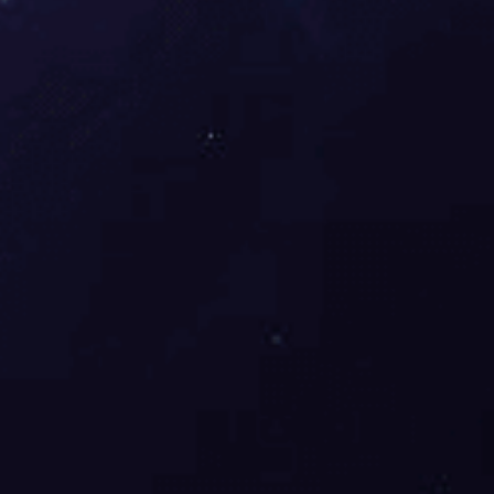
现场，厂务消防工程师详细介绍了灭火器的构造、工作原理以
过程，在实践中积累了灭火实战经验。此次培训有效加强了新员