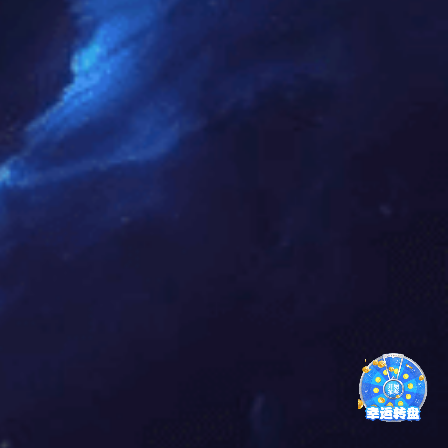
，共同参与“安全图卡消消乐”和“安全人人传”游戏。在轻松
还增强了团队凝聚力和协作意识。