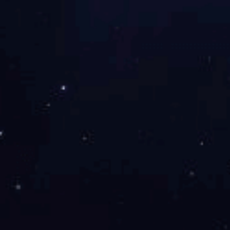
美彩国际
全站搜索
友情链接
版权所有 
苏公网安备