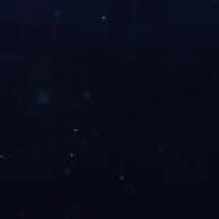
关于美彩国际
新闻资讯
技术服务平台
关键技术
产
：
© 7709美彩国际-官网美彩国际平台入口
 32021402001899号