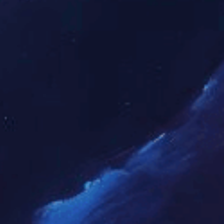
程、安全事故案例等多个方面，全面检验员工的安全知识储
答题，不仅加深了对安全知识的理解，更激发了学习热情。此