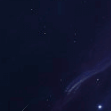
线上安全知识竞赛
备。活动一经推出，
次竞赛有效促进了员